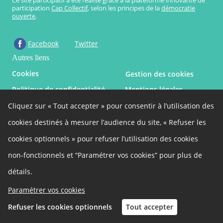
Ce site participatif a été réalisé grâce à la plateforme innovante de
participation
Cap Collectif
, selon les principes de la
démocratie
ouverte
.
Facebook
Twitter
Autres liens
Cookies
Gestion des cookies
Politique de confidentialité
Mentions légales
Besoin d'aide ?
Accessibilité
Cliquez sur « Tout accepter » pour consentir à l’utilisation des
Site de la commune
cookies destinés à mesurer l’audience du site, « Refuser les
cookies optionnels » pour refuser l’utilisation des cookies
non-fonctionnels et “Paramétrer vos cookies” pour plus de
détails.
Paramétrer vos cookies
Refuser les cookies optionnels
Tout accepter